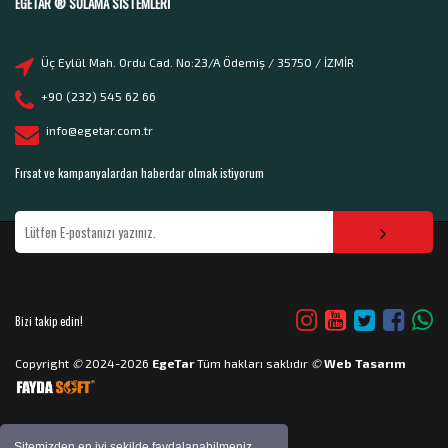
EGETAR ® SULAMA SISTEMLERI
Üç Eylül Mah. Ordu Cad. No:23/A Ödemiş / 35750 / İZMİR
+90 (232) 545 62 66
info@egetar.com.tr
Fırsat ve kampanyalardan haberdar olmak istiyorum
Bizi takip edin!
Copyright
©
2024-2026
EgeTar
Tüm hakları saklıdır
©
Web Tasarım
Sitemizden en iyi şekilde faydalanabilmeniz