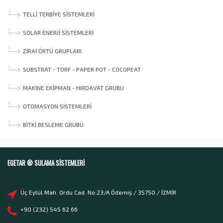
TELLI TERBIYE SISTEMLERI
SOLAR ENERJI SISTEMLERI
ZIRAI ÖRTÜ GRUPLARI
SUBSTRAT - TORF - PAPER POT - COCOPEAT
MAKINE EKIPMAN - HIRDAVAT GRUBU
OTOMASYON SISTEMLERI
BITKI BESLEME GRUBU
EGETAR ® SULAMA SISTEMLERI
Üç Eylül Mah. Ordu Cad. No:23/A Ödemiş / 35750 / İZMİR
+90 (232) 545 62 66